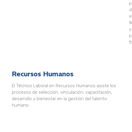
p
d
e
f
y
p
f
Recursos Humanos
El Técnico Laboral en Recursos Humanos asiste los
procesos de selección, vinculación, capacitación,
desarrollo y bienestar en la gestión del talento
humano.