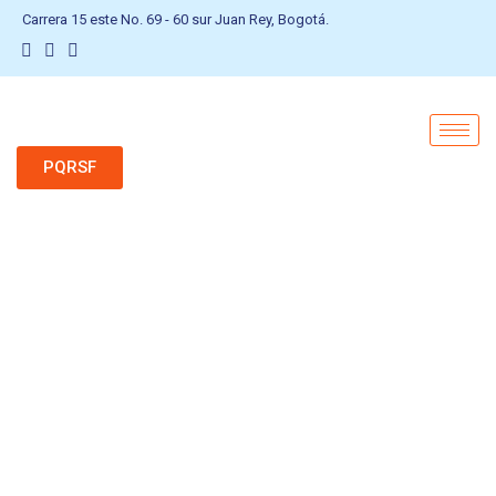
Carrera 15 este No. 69 - 60 sur Juan Rey, Bogotá.
PQRSF