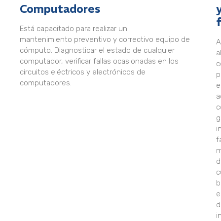
Computadores
Está capacitado para realizar un
mantenimiento preventivo y correctivo equipo de
A
cómputo. Diagnosticar el estado de cualquier
a
computador, verificar fallas ocasionadas en los
c
circuitos eléctricos y electrónicos de
p
computadores.
e
a
c
g
i
f
m
d
c
b
e
d
i