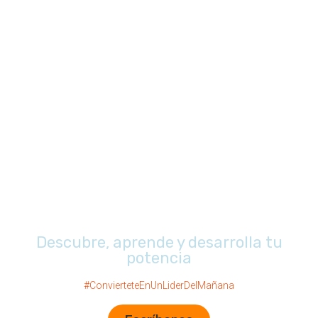
¡Tu futuro
comienza aquí!
Descubre, aprende y desarrolla tu
potencia
#ConvierteteEnUnLiderDelMañana